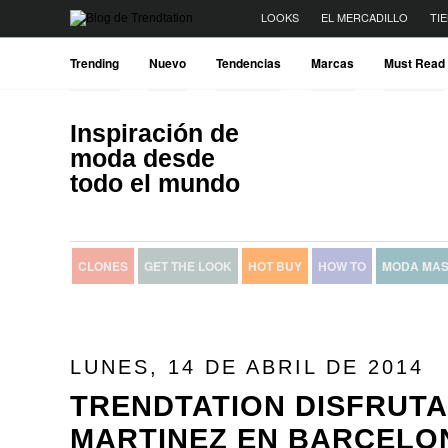
LOOKS
EL MERCADILLO
TI
Trending
Nuevo
Tendencias
Marcas
Must Read
Inspiración de
moda desde
todo el mundo
CLONES
GET THE LOOK
HOT BUY
HOW TO
MODA MAS
LUNES, 14 DE ABRIL DE 2014
TRENDTATION DISFRUTA
MARTINEZ EN BARCELO