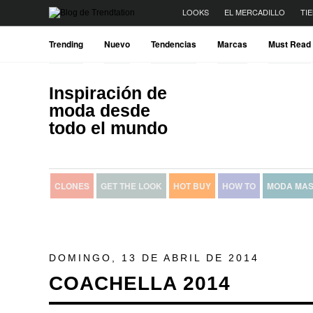
LOOKS
EL MERCADILLO
TI
Trending
Nuevo
Tendencias
Marcas
Must Read
Inspiración de
moda desde
todo el mundo
CLONES
GET THE LOOK
HOT BUY
HOW TO
MODA MAS
DOMINGO, 13 DE ABRIL DE 2014
COACHELLA 2014