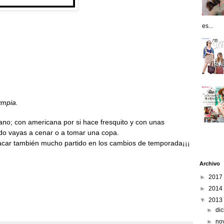
es...
ympia.
ano; con americana por si hace fresquito y con unas
do vayas a cenar o a tomar una copa.
acar también mucho partido en los cambios de temporada¡¡¡
Archivo
►
2017
►
2014
▼
2013
►
di
►
no