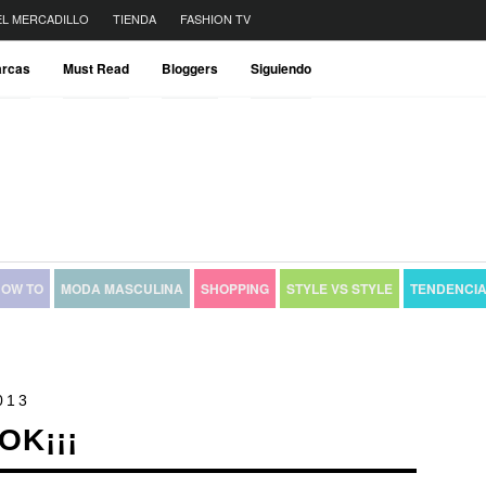
EL MERCADILLO
TIENDA
FASHION TV
rcas
Must Read
Bloggers
Siguiendo
OW TO
MODA MASCULINA
SHOPPING
STYLE VS STYLE
TENDENCI
013
OK¡¡¡