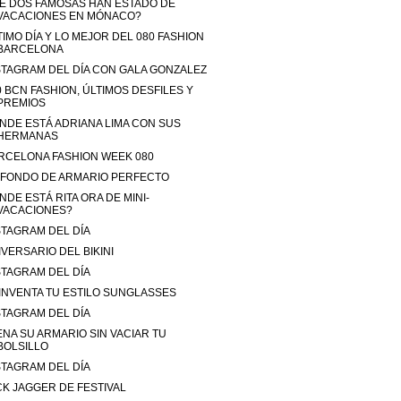
É DOS FAMOSAS HAN ESTADO DE
VACACIONES EN MÓNACO?
TIMO DÍA Y LO MEJOR DEL 080 FASHION
BARCELONA
STAGRAM DEL DÍA CON GALA GONZALEZ
0 BCN FASHION, ÚLTIMOS DESFILES Y
PREMIOS
NDE ESTÁ ADRIANA LIMA CON SUS
HERMANAS
RCELONA FASHION WEEK 080
 FONDO DE ARMARIO PERFECTO
NDE ESTÁ RITA ORA DE MINI-
VACACIONES?
STAGRAM DEL DÍA
IVERSARIO DEL BIKINI
STAGRAM DEL DÍA
INVENTA TU ESTILO SUNGLASSES
STAGRAM DEL DÍA
ENA SU ARMARIO SIN VACIAR TU
BOLSILLO
STAGRAM DEL DÍA
CK JAGGER DE FESTIVAL