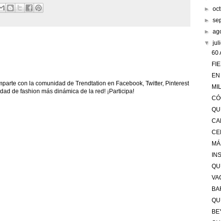
►
oc
►
se
►
ag
▼
jul
60
FI
EN
arte con la comunidad de Trendtation en Facebook, Twitter, Pinterest
MI
ad de fashion más dinámica de la red! ¡Participa!
CÓ
QU
CA
CE
MÁ
IN
QU
VA
BA
QU
BE