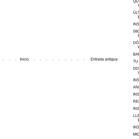
QU
ÚL
IN
08
DÓ
BA
Inicio
Entrada antigua
TU
DO
IN
AN
IN
RE
IN
LL
IN
MI