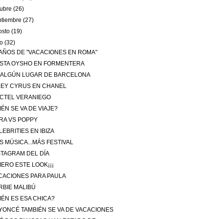
tubre
(26)
ptiembre
(27)
osto
(19)
io
(32)
 AÑOS DE "VACACIONES EN ROMA"
ESTA OYSHO EN FORMENTERA
 ALGÚN LUGAR DE BARCELONA
LEY CYRUS EN CHANEL
CTEL VERANIEGO
IÉN SE VA DE VIAJE?
RA VS POPPY
LEBRITIES EN IBIZA
S MÚSICA...MÁS FESTIVAL
STAGRAM DEL DÍA
IERO ESTE LOOK¡¡¡
CACIONES PARA PAULA
RBIE MALIBÚ
IÉN ES ESA CHICA?
YONCÉ TAMBIÉN SE VA DE VACACIONES