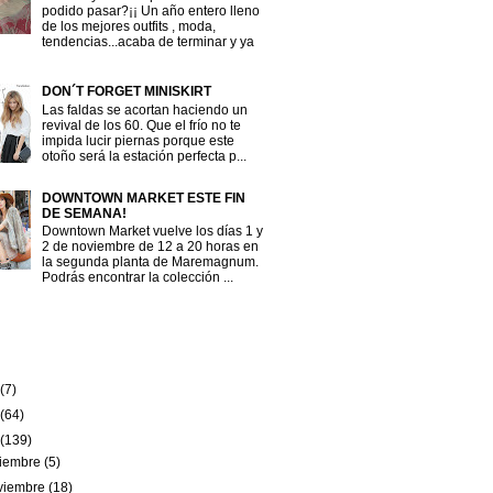
podido pasar?¡¡ Un año entero lleno
de los mejores outfits , moda,
tendencias...acaba de terminar y ya
DON´T FORGET MINISKIRT
Las faldas se acortan haciendo un
revival de los 60. Que el frío no te
impida lucir piernas porque este
otoño será la estación perfecta p...
DOWNTOWN MARKET ESTE FIN
DE SEMANA!
Downtown Market vuelve los días 1 y
2 de noviembre de 12 a 20 horas en
la segunda planta de Maremagnum.
Podrás encontrar la colección ...
(7)
(64)
(139)
ciembre
(5)
viembre
(18)