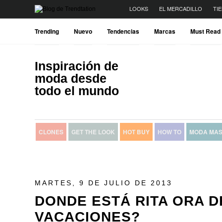
LOOKS
EL MERCADILLO
TI
Trending
Nuevo
Tendencias
Marcas
Must Read
Inspiración de
moda desde
todo el mundo
CLONES
GET THE LOOK
HOT BUY
HOW TO
MODA MAS
MARTES, 9 DE JULIO DE 2013
DONDE ESTÁ RITA ORA DE
VACACIONES?