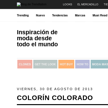
LOOKS
EL MERCADILLO
TI
Trending
Nuevo
Tendencias
Marcas
Must Read
Inspiración de
moda desde
todo el mundo
CLONES
GET THE LOOK
HOT BUY
HOW TO
MODA MAS
VIERNES, 30 DE AGOSTO DE 2013
COLORÍN COLORADO